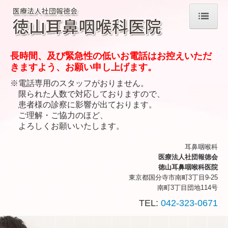
ホーム
長時間、及び緊急性の低いお電話はお控えいただ
院長紹介
きますよう、お願い申し上げます。
※電話専用のスタッフがおりません。
診療のご案内
限られた人数で対応しておりますので、
患者様の診察に影響が出ております。
耳鼻咽喉科について
ご理解・ご協力のほど、
よろしくお願いいたします。
施設・設備のご案内
耳鼻咽喉科
交通案内
医療法人社団報徳会
徳山耳鼻咽喉科医院
東京都国分寺市南町3丁目9-25
南町3丁目団地114号
TEL:
042-323-0671