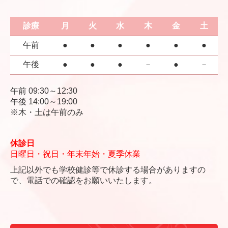
診療
月
火
水
木
金
土
午前
●
●
●
●
●
●
午後
●
●
●
－
●
－
午前 09:30～12:30
午後 14:00～19:00
※木・土は午前のみ
休診日
日曜日・祝日
・
年末年始
・
夏季休業
上記以外でも学校健診等で休診する場合がありますの
で、電話での確認をお願いいたします。