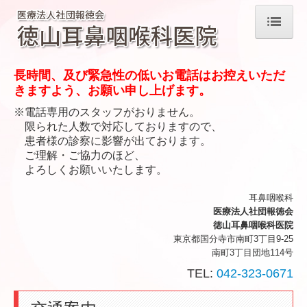
ホーム
長時間、及び緊急性の低いお電話はお控えいただ
院長紹介
きますよう、お願い申し上げます。
※電話専用のスタッフがおりません。
診療のご案内
限られた人数で対応しておりますので、
患者様の診察に影響が出ております。
耳鼻咽喉科について
ご理解・ご協力のほど、
よろしくお願いいたします。
施設・設備のご案内
耳鼻咽喉科
交通案内
医療法人社団報徳会
徳山耳鼻咽喉科医院
東京都国分寺市南町3丁目9-25
南町3丁目団地114号
TEL:
042-323-0671